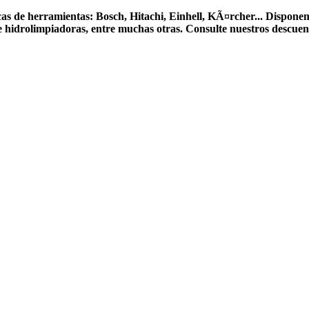
arcas de herramientas: Bosch, Hitachi, Einhell, KÃ¤rcher... Dispon
s e hidrolimpiadoras, entre muchas otras. Consulte nuestros descu