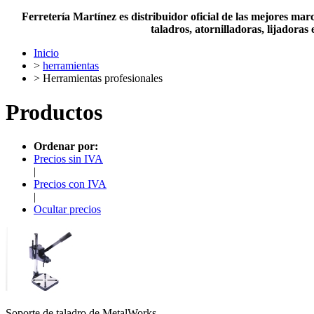
Ferretería Martínez es distribuidor oficial de las mejores m
taladros, atornilladoras, lijadora
Inicio
>
herramientas
> Herramientas profesionales
Productos
Ordenar por:
Precios sin IVA
|
Precios con IVA
|
Ocultar precios
Soporte de taladro de MetalWorks